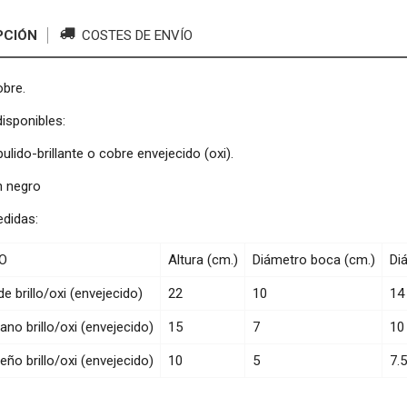
PCIÓN
COSTES DE ENVÍO
obre.
isponibles:
ulido-brillante o cobre envejecido (oxi).
n negro
edidas:
O
Altura (cm.)
Diámetro boca (cm.)
Di
e brillo/oxi (envejecido)
22
10
14
no brillo/oxi (envejecido)
15
7
10
ño brillo/oxi (envejecido)
10
5
7.5