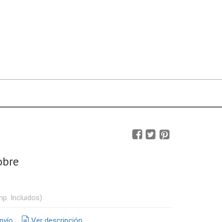
obre
mp. Incluidos)
nvío
Ver descripción