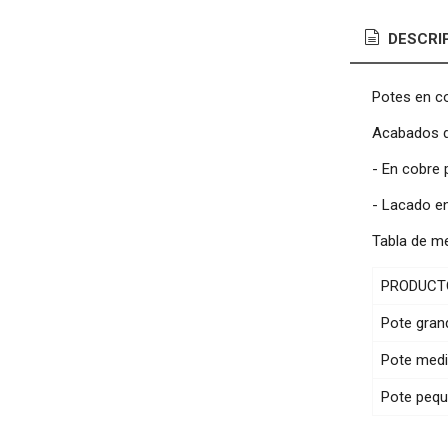
DESCRI
Potes en c
Acabados d
- En cobre p
- Lacado e
Tabla de m
PRODUCT
Pote grand
Pote media
Pote peque