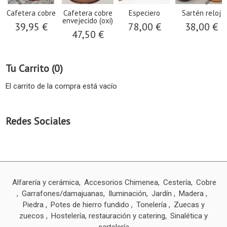
Cafetera cobre
Cafetera cobre
Especiero
Sartén reloj
envejecido (oxi)
39,95 €
78,00 €
38,00 €
47,50 €
Tu Carrito (0)
El carrito de la compra está vacío
Redes Sociales
Alfarería y cerámica
Accesorios Chimenea
Cestería
Cobre
Garrafones/damajuanas
Iluminación
Jardín
Madera
Piedra
Potes de hierro fundido
Tonelería
Zuecas y
zuecos
Hostelería, restauración y catering
Sinalética y