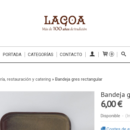
PORTADA
CATEGORÍAS
CONTACTO
0
ría, restauración y catering
»
Bandeja gres rectangular
Bandeja g
6,00 €
Disponible
-
(I
Costes de e