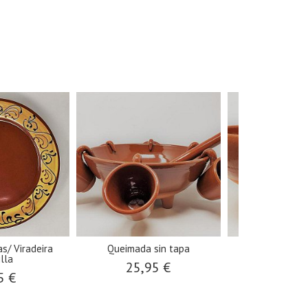
as/ Viradeira
Queimada sin tapa
Cuenco qu
illa
25,95 €
45,0
5 €