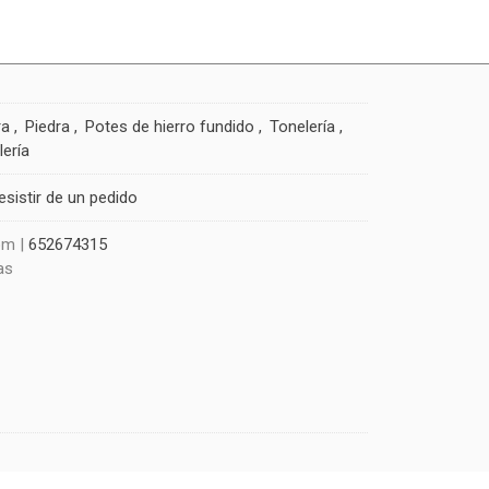
ra
Piedra
Potes de hierro fundido
Tonelería
lería
esistir de un pedido
om |
652674315
as