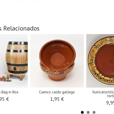
s Relacionados
a Bag in Box
Cuenco caldo gallego
Vuelcatortill
tort
95 €
1,95 €
9,9