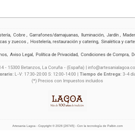
tería
Cobre
Garrafones/damajuanas
Iluminación
Jardín
Made
cas y zuecos
Hostelería, restauración y catering
Sinalética y carte
nos
Aviso Legal
Política de Privacidad
Condiciones de Compra
D
-14 - 15300 Betanzos, La Coruña - (España) | info@artesanialagoa.c
orario:
L-V: 17:30-20:00 S: 12:00-14:00 |
Tiempo de Entrega:
3-4 dí
(*) Precios con Impuestos incluidos
Artesania Lagoa
- Copyright © 2026 [26745] - Con la tecnología de Palbin.com