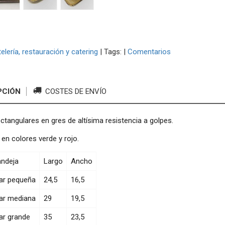
elería, restauración y catering
|
Tags:
|
Comentarios
PCIÓN
COSTES DE ENVÍO
ctangulares en gres de altísima resistencia a golpes.
 en colores verde y rojo.
andeja
Largo
Ancho
ar pequeña
24,5
16,5
ar mediana
29
19,5
ar grande
35
23,5