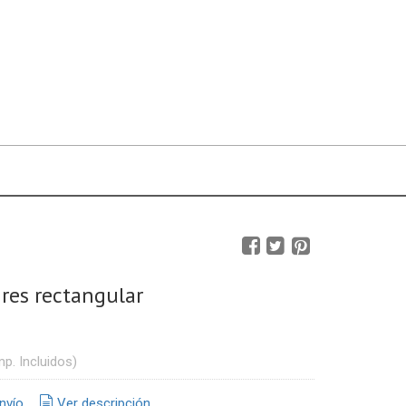
res rectangular
mp. Incluidos)
nvío
Ver descripción