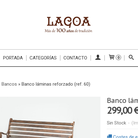
PORTADA
CATEGORÍAS
CONTACTO
0
»
Bancos
»
Banco láminas reforzado (ref. 60)
Banco lám
299,00 
Sin Stock
-
(Im
Costes de e