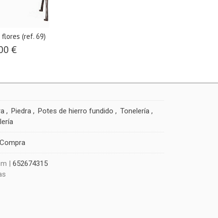
lores (ref. 69)
00 €
ra
Piedra
Potes de hierro fundido
Tonelería
lería
 Compra
om |
652674315
as